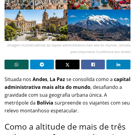
(Imagem ilustrativa)Vista da capital administrativa mais alta do mundo, cercada
pela imponente Cordilheira dos Andes
Situada nos
Andes
,
La Paz
se consolida como a
capital
administrativa mais alta do mundo
, desafiando a
gravidade com sua geografia urbana única. A
metrópole da
Bolívia
surpreende os viajantes com seu
relevo montanhoso espetacular.
Como a altitude de mais de três