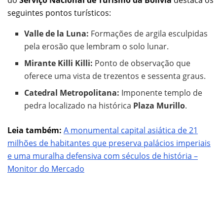
do
Serviço Nacional de Turismo da Bolívia
destaca os
seguintes pontos turísticos:
Valle de la Luna:
Formações de argila esculpidas
pela erosão que lembram o solo lunar.
Mirante Killi Killi:
Ponto de observação que
oferece uma vista de trezentos e sessenta graus.
Catedral Metropolitana:
Imponente templo de
pedra localizado na histórica
Plaza Murillo
.
Leia também:
A monumental capital asiática de 21
milhões de habitantes que preserva palácios imperiais
e uma muralha defensiva com séculos de história –
Monitor do Mercado