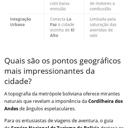
com baixa
de motores a
emissão
combustão
Integração
Conecta
La
Limitada pela
Urbana
Paz
à cidade
saturação das
vizinha de
El
avenidas de
Alto
vale
Quais são os pontos geográficos
mais impressionantes da
cidade?
A topografia da metrópole boliviana oferece mirantes
naturais que revelam a imponência da
Cordilheira dos
Andes
de ângulos espetaculares.
Para os entusiastas de viagens de aventura, o guia