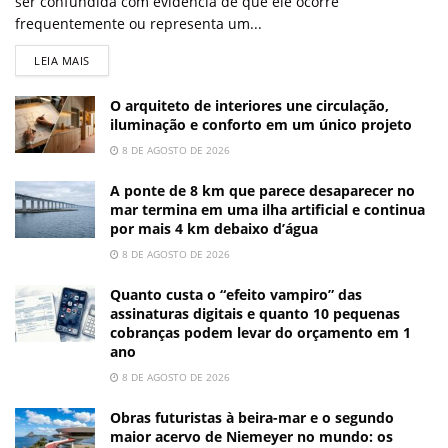
ser confundida com evidência de que ele ocorre
frequentemente ou representa um...
LEIA MAIS
O arquiteto de interiores une circulação,
iluminação e conforto em um único projeto
8 DE AGOSTO DE 2026
A ponte de 8 km que parece desaparecer no
mar termina em uma ilha artificial e continua
por mais 4 km debaixo d’água
8 DE AGOSTO DE 2026
Quanto custa o “efeito vampiro” das
assinaturas digitais e quanto 10 pequenas
cobranças podem levar do orçamento em 1
ano
8 DE AGOSTO DE 2026
Obras futuristas à beira-mar e o segundo
maior acervo de Niemeyer no mundo: os