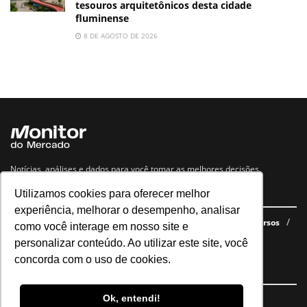
tesouros arquitetônicos desta cidade
fluminense
8 DE AGOSTO DE 2026
Notícias, análises e dados para você tomar as melhores decisões.
Utilizamos cookies para oferecer melhor
Navegue no site
experiência, melhorar o desempenho, analisar
Últimas notícias
Quem somos
E-books gratuitos
Cursos
como você interage em nosso site e
Política de privacidade
personalizar conteúdo. Ao utilizar este site, você
concorda com o uso de cookies.
Siga nossas redes
Ok, entendi!