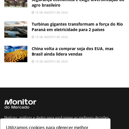
agro brasileiro
10 DE AGOSTO DE 2026
Turbinas gigantes transformam a força do Rio
Paraná em eletricidade para 2 países
10 DE AGOSTO DE 2026
China volta a comprar soja dos EUA, mas
Brasil ainda lidera vendas
10 DE AGOSTO DE 2026
Notícias, análises e dados para você tomar as melhores decisões.
Utilizamos cookies para oferecer melhor