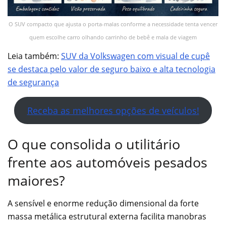
O SUV compacto que ajusta o porta-malas conforme a necessidade tenta vencer
quem escolhe carro olhando carrinho de bebê e mala de viagem
Leia também:
SUV da Volkswagen com visual de cupê
se destaca pelo valor de seguro baixo e alta tecnologia
de segurança
Receba as melhores opções de veículos!
O que consolida o utilitário
frente aos automóveis pesados
maiores?
A sensível e enorme redução dimensional da forte
massa metálica estrutural externa facilita manobras