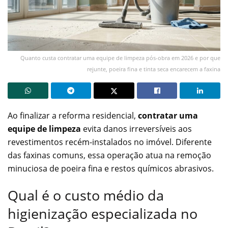
Quanto custa contratar uma equipe de limpeza pós-obra em 2026 e por que
rejunte, poeira fina e tinta seca encarecem a faxina
Ao finalizar a reforma residencial,
contratar uma
equipe de limpeza
evita danos irreversíveis aos
revestimentos recém-instalados no imóvel. Diferente
das faxinas comuns, essa operação atua na remoção
minuciosa de poeira fina e restos químicos abrasivos.
Qual é o custo médio da
higienização especializada no