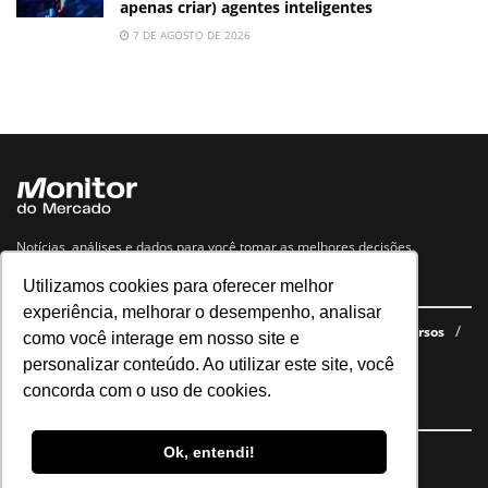
apenas criar) agentes inteligentes
7 DE AGOSTO DE 2026
Notícias, análises e dados para você tomar as melhores decisões.
Utilizamos cookies para oferecer melhor
Navegue no site
experiência, melhorar o desempenho, analisar
Últimas notícias
Quem somos
E-books gratuitos
Cursos
como você interage em nosso site e
Política de privacidade
personalizar conteúdo. Ao utilizar este site, você
concorda com o uso de cookies.
Siga nossas redes
Ok, entendi!