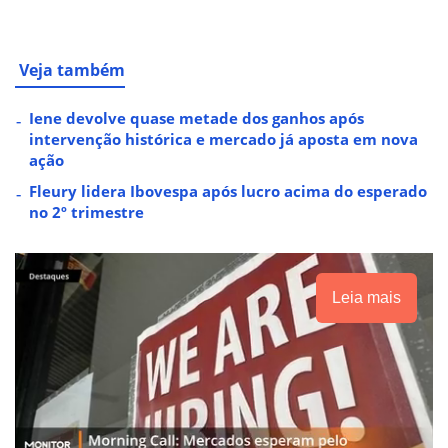
Veja também
Iene devolve quase metade dos ganhos após
intervenção histórica e mercado já aposta em nova
ação
Fleury lidera Ibovespa após lucro acima do esperado
no 2º trimestre
Leia mais