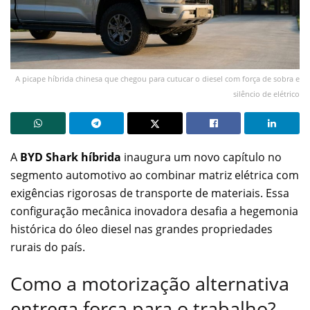
A picape híbrida chinesa que chegou para cutucar o diesel com força de sobra e
silêncio de elétrico
A
BYD Shark híbrida
inaugura um novo capítulo no
segmento automotivo ao combinar matriz elétrica com
exigências rigorosas de transporte de materiais. Essa
configuração mecânica inovadora desafia a hegemonia
histórica do óleo diesel nas grandes propriedades
rurais do país.
Como a motorização alternativa
entrega força para o trabalho?