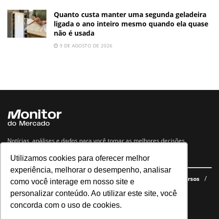
Quanto custa manter uma segunda geladeira
ligada o ano inteiro mesmo quando ela quase
não é usada
9 DE AGOSTO DE 2026
Notícias, análises e dados para você tomar as melhores decisões.
Utilizamos cookies para oferecer melhor
Navegue no site
experiência, melhorar o desempenho, analisar
Últimas notícias
Quem somos
E-books gratuitos
Cursos
como você interage em nosso site e
Política de privacidade
personalizar conteúdo. Ao utilizar este site, você
concorda com o uso de cookies.
Siga nossas redes