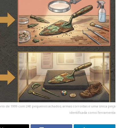
io de 1999 com 240 pequenos achados, armas corroídas e uma única peça
identificada como ferramenta