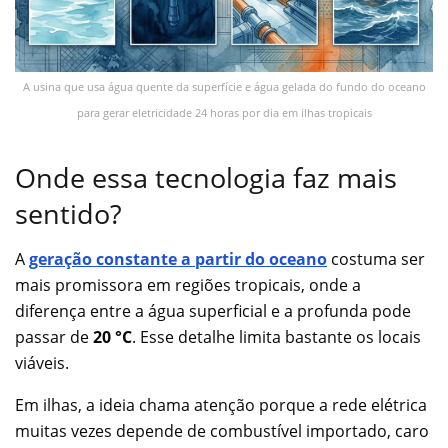
A usina que usa água quente da superfície e água gelada do fundo do oceano
para gerar eletricidade 24 horas por dia em ilhas tropicais
Onde essa tecnologia faz mais
sentido?
A
geração constante a partir do oceano
costuma ser
mais promissora em regiões tropicais, onde a
diferença entre a água superficial e a profunda pode
passar de
20 °C
. Esse detalhe limita bastante os locais
viáveis.
Em ilhas, a ideia chama atenção porque a rede elétrica
muitas vezes depende de combustível importado, caro