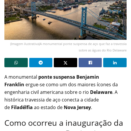
(Imagem ilustrativa)A monumental ponte suspensa de aço que faz a travessia
sobre as águas do Rio Delaware
A monumental
ponte suspensa Benjamin
Franklin
ergue-se como um dos maiores ícones da
engenharia civil americana sobre o rio
Delaware
. A
histórica travessia de aço conecta a cidade
de
Filadélfia
ao estado de
Nova Jersey
.
Como ocorreu a inauguração da