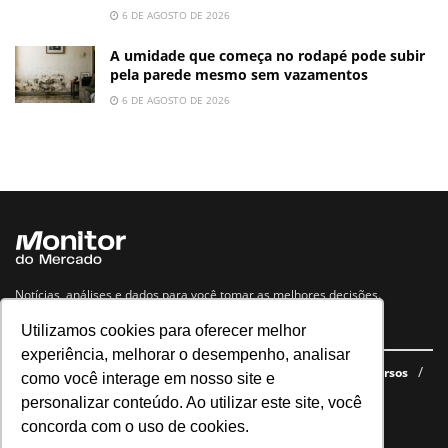
6 DE AGOSTO DE 2026
A umidade que começa no rodapé pode subir
pela parede mesmo sem vazamentos
6 DE AGOSTO DE 2026
Notícias, análises e dados para você tomar as melhores decisões.
Utilizamos cookies para oferecer melhor
Navegue no site
experiência, melhorar o desempenho, analisar
Últimas notícias
Quem somos
E-books gratuitos
Cursos
como você interage em nosso site e
Política de privacidade
personalizar conteúdo. Ao utilizar este site, você
concorda com o uso de cookies.
Siga nossas redes