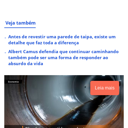
Veja também
Antes de revestir uma parede de taipa, existe um
detalhe que faz toda a diferença
Albert Camus defendia que continuar caminhando
também pode ser uma forma de responder ao
absurdo da vida
Leia mais