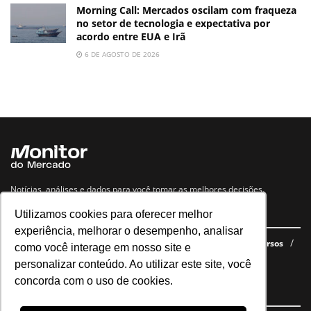
Morning Call: Mercados oscilam com fraqueza
no setor de tecnologia e expectativa por
acordo entre EUA e Irã
6 DE AGOSTO DE 2026
Notícias, análises e dados para você tomar as melhores decisões.
Utilizamos cookies para oferecer melhor
Navegue no site
experiência, melhorar o desempenho, analisar
Últimas notícias
Quem somos
E-books gratuitos
Cursos
como você interage em nosso site e
Política de privacidade
personalizar conteúdo. Ao utilizar este site, você
concorda com o uso de cookies.
Siga nossas redes