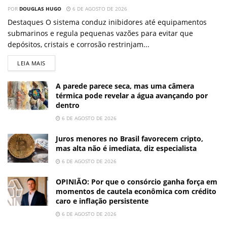
POR
DOUGLAS HUGO
6 DE AGOSTO DE 2026
Destaques O sistema conduz inibidores até equipamentos
submarinos e regula pequenas vazões para evitar que
depósitos, cristais e corrosão restrinjam...
LEIA MAIS
A parede parece seca, mas uma câmera
térmica pode revelar a água avançando por
dentro
6 DE AGOSTO DE 2026
Juros menores no Brasil favorecem cripto,
mas alta não é imediata, diz especialista
6 DE AGOSTO DE 2026
OPINIÃO: Por que o consórcio ganha força em
momentos de cautela econômica com crédito
caro e inflação persistente
6 DE AGOSTO DE 2026