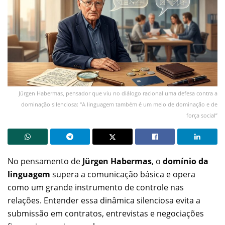
Jürgen Habermas, pensador que viu no diálogo racional uma defesa contra a
dominação silenciosa: “A linguagem também é um meio de dominação e de
força social”
No pensamento de
Jürgen Habermas
, o
domínio da
linguagem
supera a comunicação básica e opera
como um grande instrumento de controle nas
relações. Entender essa dinâmica silenciosa evita a
submissão em contratos, entrevistas e negociações