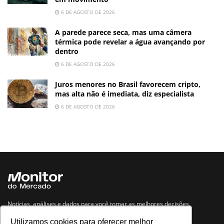
6 DE AGOSTO DE 2026
A parede parece seca, mas uma câmera
térmica pode revelar a água avançando por
dentro
6 DE AGOSTO DE 2026
Juros menores no Brasil favorecem cripto,
mas alta não é imediata, diz especialista
6 DE AGOSTO DE 2026
Notícias, análises e dados para você tomar as melhores decisões.
Utilizamos cookies para oferecer melhor
Navegue no site