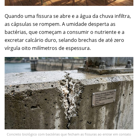
00:00
/
01:00
Quando uma fissura se abre e a água da chuva infiltra,
as cápsulas se rompem. A umidade desperta as
bactérias, que começam a consumir o nutriente e a
excretar calcário duro, selando brechas de até zero
vírgula oito milímetros de espessura.
Concreto biológico com bactérias que fecham as fissuras ao entrar em contato