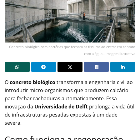
Concreto biológico com bactérias que fecham as fissuras ao entrar em contato
com a água - Imagem ilustrativa
O
concreto biológico
transforma a engenharia civil ao
introduzir micro-organismos que produzem calcário
para fechar rachaduras automaticamente. Essa
inovação da
Universidade de Delft
prolonga a vida útil
de infraestruturas pesadas expostas à umidade
severa.
Como funciona a regeneração