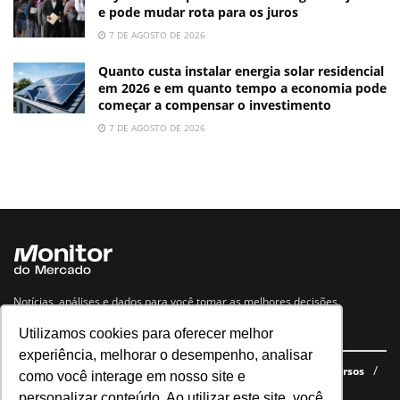
e pode mudar rota para os juros
7 DE AGOSTO DE 2026
Quanto custa instalar energia solar residencial
em 2026 e em quanto tempo a economia pode
começar a compensar o investimento
7 DE AGOSTO DE 2026
Notícias, análises e dados para você tomar as melhores decisões.
Utilizamos cookies para oferecer melhor
Navegue no site
experiência, melhorar o desempenho, analisar
Últimas notícias
Quem somos
E-books gratuitos
Cursos
como você interage em nosso site e
Política de privacidade
personalizar conteúdo. Ao utilizar este site, você