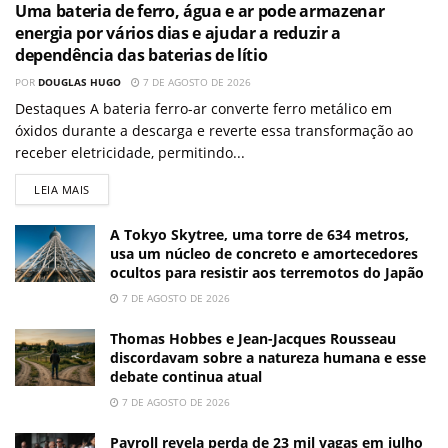
Uma bateria de ferro, água e ar pode armazenar
energia por vários dias e ajudar a reduzir a
dependência das baterias de lítio
POR
DOUGLAS HUGO
7 DE AGOSTO DE 2026
Destaques A bateria ferro-ar converte ferro metálico em
óxidos durante a descarga e reverte essa transformação ao
receber eletricidade, permitindo...
LEIA MAIS
A Tokyo Skytree, uma torre de 634 metros,
usa um núcleo de concreto e amortecedores
ocultos para resistir aos terremotos do Japão
7 DE AGOSTO DE 2026
Thomas Hobbes e Jean-Jacques Rousseau
discordavam sobre a natureza humana e esse
debate continua atual
7 DE AGOSTO DE 2026
Payroll revela perda de 23 mil vagas em julho