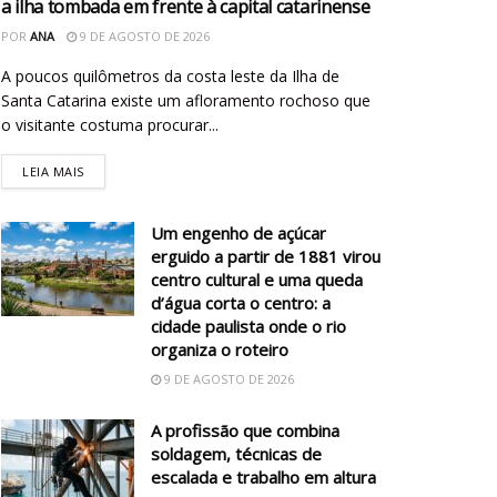
a ilha tombada em frente à capital catarinense
POR
ANA
9 DE AGOSTO DE 2026
A poucos quilômetros da costa leste da Ilha de
Santa Catarina existe um afloramento rochoso que
o visitante costuma procurar...
LEIA MAIS
Um engenho de açúcar
erguido a partir de 1881 virou
centro cultural e uma queda
d’água corta o centro: a
cidade paulista onde o rio
organiza o roteiro
9 DE AGOSTO DE 2026
A profissão que combina
soldagem, técnicas de
escalada e trabalho em altura