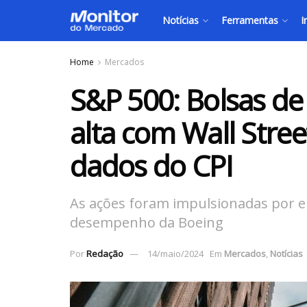
Notícias
Ferramentas
I
Home
Mercados
S&P 500: Bolsas d
alta com Wall Stre
dados do CPI
As ações foram impulsionadas por e
desempenho da Boeing
Por
Redação
14/maio/2024
Em
Mercados
,
Notícias