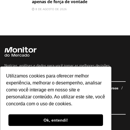
apenas de força de vontade
8 DE AGOSTO DE 2026
Notícias, análises e dados para você tomar as melhores decisões.
Utilizamos cookies para oferecer melhor
Navegue no site
experiência, melhorar o desempenho, analisar
Últimas notícias
Quem somos
E-books gratuitos
Cursos
como você interage em nosso site e
Política de privacidade
personalizar conteúdo. Ao utilizar este site, você
concorda com o uso de cookies.
Siga nossas redes
Ok, entendi!