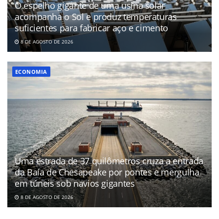
O espelho gigante de uma usina solar
acompanha o Sol e produz temperaturas
suficientes para fabricar aço e cimento
8 DE AGOSTO DE 2026
ECONOMIA
Uma estrada de 37 quilômetros cruza a entrada
da Baía de Chesapeake por pontes e mergulha
em túneis sob navios gigantes
8 DE AGOSTO DE 2026