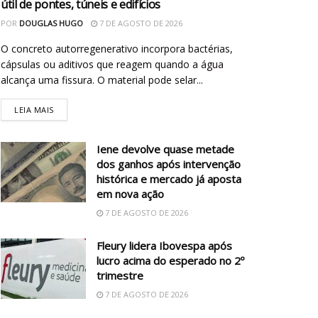
útil de pontes, túneis e edifícios
POR
DOUGLAS HUGO
7 DE AGOSTO DE 2026
O concreto autorregenerativo incorpora bactérias,
cápsulas ou aditivos que reagem quando a água
alcança uma fissura. O material pode selar...
LEIA MAIS
Iene devolve quase metade
dos ganhos após intervenção
histórica e mercado já aposta
em nova ação
7 DE AGOSTO DE 2026
Fleury lidera Ibovespa após
lucro acima do esperado no 2º
trimestre
7 DE AGOSTO DE 2026