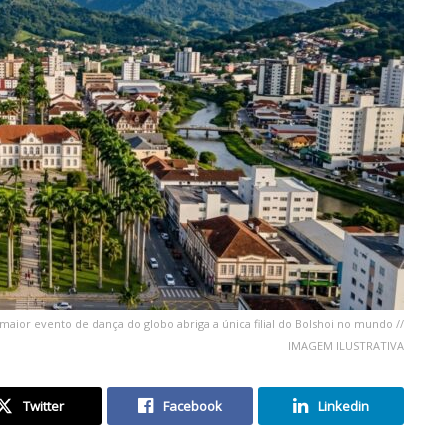
o maior evento de dança do globo abriga a única filial do Bolshoi no mundo //
IMAGEM ILUSTRATIVA
Twitter
Facebook
Linkedin