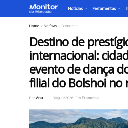
Notícias
Ferramentas
I
Home
Notícias
Economia
Destino de prestígio
internacional: cida
evento de dança do
filial do Bolshoi n
Por
Ana
30/jun/2026
Em
Economia