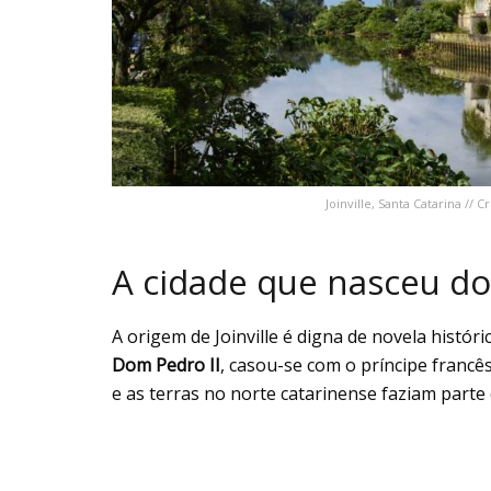
Joinville, Santa Catarina //
A cidade que nasceu do
A origem de Joinville é digna de novela históri
Dom Pedro II
, casou-se com o príncipe francê
e as terras no norte catarinense faziam parte 