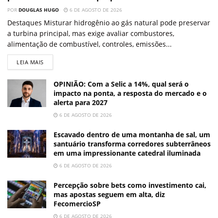
POR
DOUGLAS HUGO
6 DE AGOSTO DE 2026
Destaques Misturar hidrogênio ao gás natural pode preservar
a turbina principal, mas exige avaliar combustores,
alimentação de combustível, controles, emissões...
LEIA MAIS
OPINIÃO: Com a Selic a 14%, qual será o
impacto na ponta, a resposta do mercado e o
alerta para 2027
6 DE AGOSTO DE 2026
Escavado dentro de uma montanha de sal, um
santuário transforma corredores subterrâneos
em uma impressionante catedral iluminada
6 DE AGOSTO DE 2026
Percepção sobre bets como investimento cai,
mas apostas seguem em alta, diz
FecomercioSP
6 DE AGOSTO DE 2026