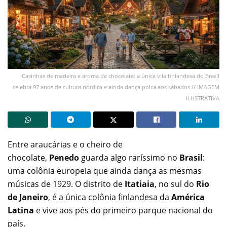
Casinhas de madeira e aroma de chocolate: a única vila finlandesa do Brasil
celebra 97 anos de cultura nórdica e ainda dança polca aos sábados // IMAGEM
ILUSTRATIVA
Entre araucárias e o cheiro de
chocolate,
Penedo
guarda algo raríssimo no
Brasil
:
uma colônia europeia que ainda dança as mesmas
músicas de 1929. O distrito de
Itatiaia
, no sul do
Rio
de Janeiro
, é a única colônia finlandesa da
América
Latina
e vive aos pés do primeiro parque nacional do
país.