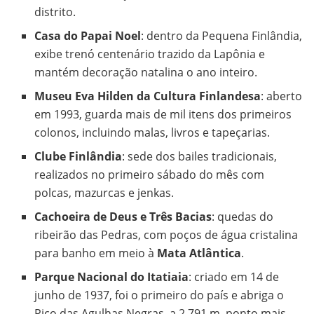
distrito.
Casa do Papai Noel
: dentro da Pequena Finlândia,
exibe trenó centenário trazido da Lapônia e
mantém decoração natalina o ano inteiro.
Museu Eva Hilden da Cultura Finlandesa
: aberto
em 1993, guarda mais de mil itens dos primeiros
colonos, incluindo malas, livros e tapeçarias.
Clube Finlândia
: sede dos bailes tradicionais,
realizados no primeiro sábado do mês com
polcas, mazurcas e jenkas.
Cachoeira de Deus e Três Bacias
: quedas do
ribeirão das Pedras, com poços de água cristalina
para banho em meio à
Mata Atlântica
.
Parque Nacional do Itatiaia
: criado em 14 de
junho de 1937, foi o primeiro do país e abriga o
Pico das Agulhas Negras, a 2.791 m, ponto mais