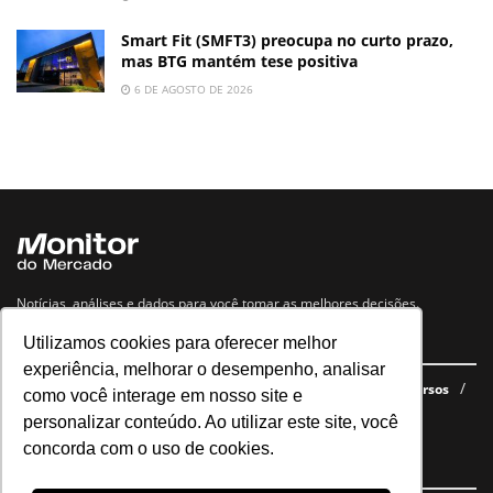
Smart Fit (SMFT3) preocupa no curto prazo,
mas BTG mantém tese positiva
6 DE AGOSTO DE 2026
Notícias, análises e dados para você tomar as melhores decisões.
Utilizamos cookies para oferecer melhor
Navegue no site
experiência, melhorar o desempenho, analisar
Últimas notícias
Quem somos
E-books gratuitos
Cursos
como você interage em nosso site e
Política de privacidade
personalizar conteúdo. Ao utilizar este site, você
concorda com o uso de cookies.
Siga nossas redes