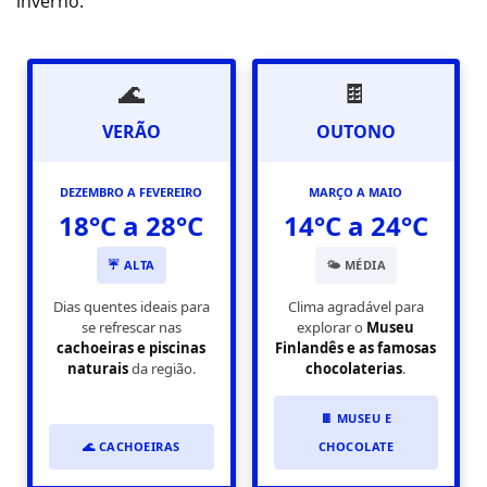
inverno.
🌊
🍫
VERÃO
OUTONO
DEZEMBRO A FEVEREIRO
MARÇO A MAIO
18°C a 28°C
14°C a 24°C
☔ ALTA
🌤️ MÉDIA
Dias quentes ideais para
Clima agradável para
se refrescar nas
explorar o
Museu
cachoeiras e piscinas
Finlandês e as famosas
naturais
da região.
chocolaterias
.
🍫 MUSEU E
🌊 CACHOEIRAS
CHOCOLATE