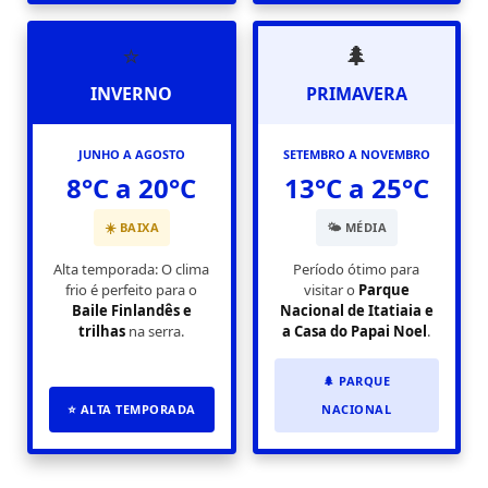
⭐
🌲
INVERNO
PRIMAVERA
JUNHO A AGOSTO
SETEMBRO A NOVEMBRO
8°C a 20°C
13°C a 25°C
☀️ BAIXA
🌤️ MÉDIA
Alta temporada: O clima
Período ótimo para
frio é perfeito para o
visitar o
Parque
Baile Finlandês e
Nacional de Itatiaia e
trilhas
na serra.
a Casa do Papai Noel
.
🌲 PARQUE
⭐ ALTA TEMPORADA
NACIONAL