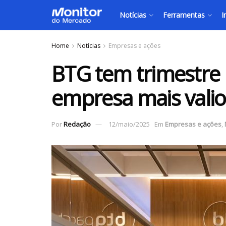
Notícias
Ferramentas
I
Home
Notícias
Empresas e ações
BTG tem trimestre 
empresa mais valio
Por
Redação
12/maio/2025
Em
Empresas e ações
,