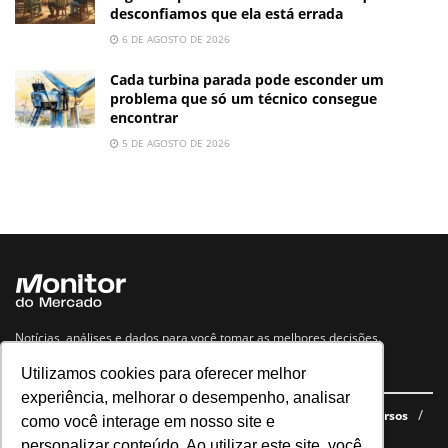
desconfiamos que ela está errada
6 DE AGOSTO DE 2026
Cada turbina parada pode esconder um
problema que só um técnico consegue
encontrar
5 DE AGOSTO DE 2026
Notícias, análises e dados para você tomar as melhores decisões.
Utilizamos cookies para oferecer melhor
Navegue no site
experiência, melhorar o desempenho, analisar
Últimas notícias
Quem somos
E-books gratuitos
Cursos
como você interage em nosso site e
Política de privacidade
personalizar conteúdo. Ao utilizar este site, você