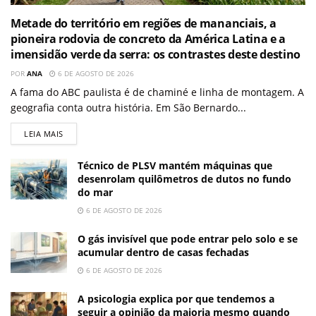
Metade do território em regiões de mananciais, a
pioneira rodovia de concreto da América Latina e a
imensidão verde da serra: os contrastes deste destino
POR
ANA
6 DE AGOSTO DE 2026
A fama do ABC paulista é de chaminé e linha de montagem. A
geografia conta outra história. Em São Bernardo...
LEIA MAIS
Técnico de PLSV mantém máquinas que
desenrolam quilômetros de dutos no fundo
do mar
6 DE AGOSTO DE 2026
O gás invisível que pode entrar pelo solo e se
acumular dentro de casas fechadas
6 DE AGOSTO DE 2026
A psicologia explica por que tendemos a
seguir a opinião da maioria mesmo quando