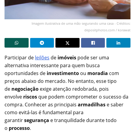
Imagem ilustrativa de uma mão segurando uma casa - Créditos:
depositphotos.com / korawat
Participar de
leilões
de
imóveis
pode ser uma
alternativa interessante para quem busca
oportunidades de
investimento
ou
moradia
com
preços abaixo do mercado. No entanto, esse tipo
de
negociação
exige atenção redobrada, pois
envolve
riscos
que podem comprometer o sucesso da
compra. Conhecer as principais
armadilhas
e saber
como evitá-las é fundamental para
garantir
segurança
e tranquilidade durante todo
o
processo
.