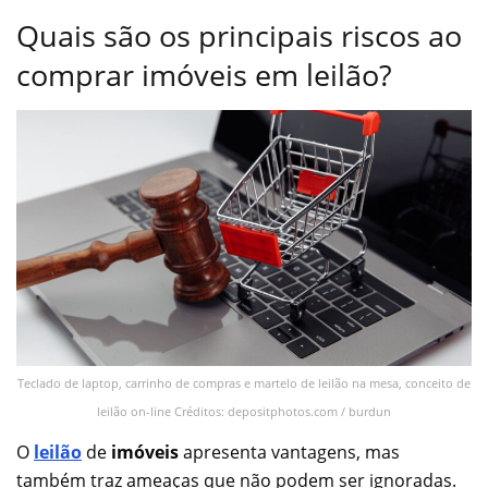
Quais são os principais riscos ao
comprar imóveis em leilão?
Teclado de laptop, carrinho de compras e martelo de leilão na mesa, conceito de
leilão on-line Créditos: depositphotos.com / burdun
O
leilão
de
imóveis
apresenta vantagens, mas
também traz ameaças que não podem ser ignoradas.