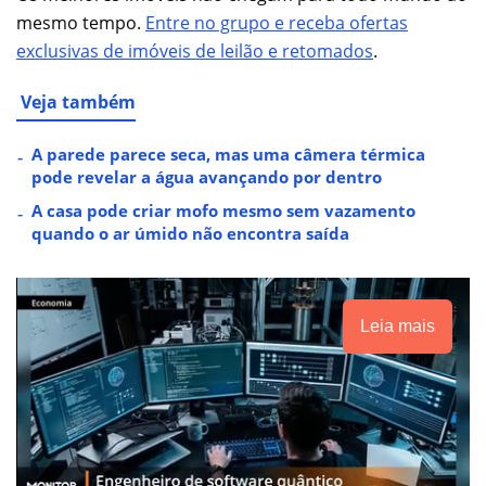
mesmo tempo.
Entre no grupo e receba ofertas
exclusivas de imóveis de leilão e retomados
.
Veja também
A parede parece seca, mas uma câmera térmica
pode revelar a água avançando por dentro
A casa pode criar mofo mesmo sem vazamento
quando o ar úmido não encontra saída
Leia mais