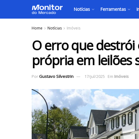
Notícias
Ferramentas
I
Home
Notícias
Imóveis
O erro que destrói
própria em leilões
Por
Gustavo Silvestrin
17/jul/2025
Em
Imóveis