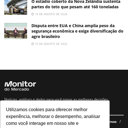
O estádio coberto da Nova Zelândia sustenta
partes do teto que pesam até 160 toneladas
10 DE AGOSTO DE 2026
Disputa entre EUA e China amplia peso da
segurança econômica e exige diversificação do
agro brasileiro
10 DE AGOSTO DE 2026
Notícias, análises e dados para você tomar as melhores decisões.
Utilizamos cookies para oferecer melhor
Navegue no site
experiência, melhorar o desempenho, analisar
Últimas notícias
Quem somos
E-books gratuitos
Cursos
como você interage em nosso site e
Política de privacidade