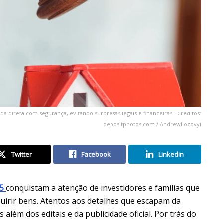
a direta com segurança, evitando surpresas legais e financeiras - Créditos:
depositphotos.com / AndrewLozovyi
Twitter
Facebook
Linkedin
25
conquistam a atenção de investidores e famílias que
uirir bens. Atentos aos detalhes que escapam da
além dos editais e da publicidade oficial. Por trás do