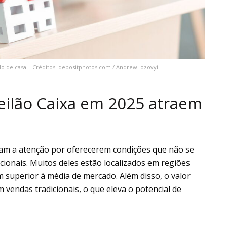
o de casa – Créditos: depositphotos.com / AndrewLozovyi
leilão Caixa em 2025 atraem
m a atenção por oferecerem condições que não se
onais. Muitos deles estão localizados em regiões
superior à média de mercado. Além disso, o valor
m vendas tradicionais, o que eleva o potencial de