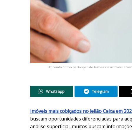
Aprenda como participar de leilões de imóveis e vend
Whatsapp
Telegram
Imóveis mais cobiçados no leilão Caixa em 20
buscam oportunidades diferenciadas para adq
análise superficial, muitos buscam informações 