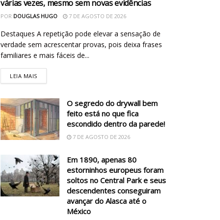
várias vezes, mesmo sem novas evidências
POR
DOUGLAS HUGO
7 DE AGOSTO DE 2026
Destaques A repetição pode elevar a sensação de
verdade sem acrescentar provas, pois deixa frases
familiares e mais fáceis de...
LEIA MAIS
O segredo do drywall bem
feito está no que fica
escondido dentro da parede!
7 DE AGOSTO DE 2026
Em 1890, apenas 80
estorninhos europeus foram
soltos no Central Park e seus
descendentes conseguiram
avançar do Alasca até o
México