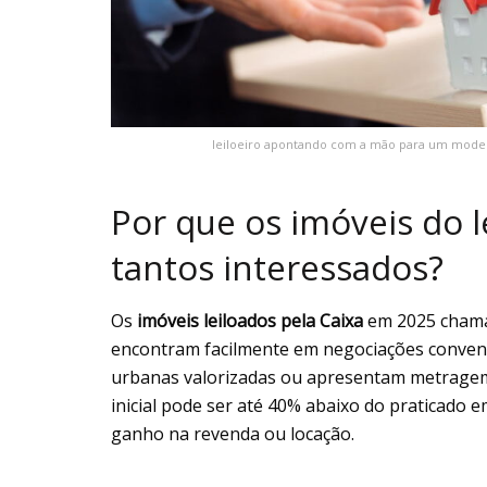
leiloeiro apontando com a mão para um model
Por que os imóveis do 
tantos interessados?
Os
imóveis leiloados pela Caixa
em 2025 chama
encontram facilmente em negociações convenci
urbanas valorizadas ou apresentam metragem 
inicial pode ser até 40% abaixo do praticado e
ganho na revenda ou locação.