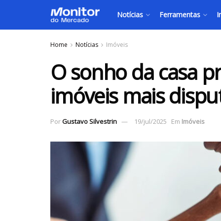
Notícias
Ferramentas
I
Home
Notícias
Imóveis
O sonho da casa pr
imóveis mais dispu
Por
Gustavo Silvestrin
19/jul/2025
Em
Imóveis