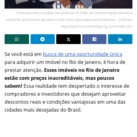
Entenda como a análise documental no leilão de imóveis expõe dívidas e
restrições que muitos ignoram e veja como essa etapa evita prejuízos - Créditos:
depositphotos.com/kittyjung_kj.hotmail.com
Se você está em
busca de uma oportunidade única
para adquirir um imóvel no Rio de Janeiro, é hora de
prestar atenção.
Esses imóveis no Rio de Janeiro
estão com preços inacreditáveis, mas poucos
sabem!
Essa realidade tem despertado o interesse de
compradores e investidores que desejam aproveitar
descontos reais e condições vantajosas em uma das
cidades mais desejadas do Brasil.