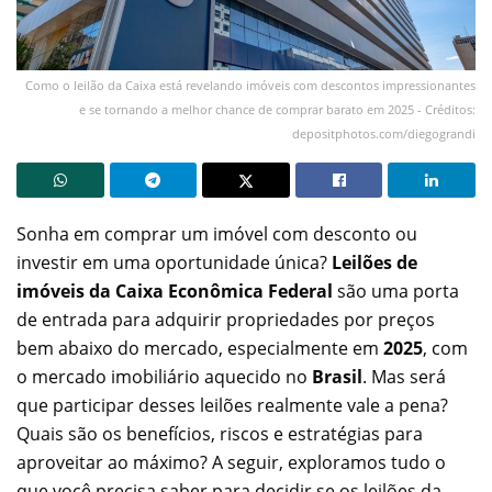
Como o leilão da Caixa está revelando imóveis com descontos impressionantes
e se tornando a melhor chance de comprar barato em 2025 - Créditos:
depositphotos.com/diegograndi
Sonha em comprar um imóvel com desconto ou
investir em uma oportunidade única?
Leilões de
imóveis da Caixa Econômica Federal
são uma porta
de entrada para adquirir propriedades por preços
bem abaixo do mercado, especialmente em
2025
, com
o mercado imobiliário aquecido no
Brasil
. Mas será
que participar desses leilões realmente vale a pena?
Quais são os benefícios, riscos e estratégias para
aproveitar ao máximo? A seguir, exploramos tudo o
que você precisa saber para decidir se os leilões da