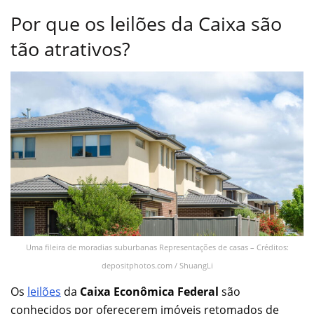
Por que os leilões da Caixa são
tão atrativos?
Uma fileira de moradias suburbanas Representações de casas – Créditos:
depositphotos.com / ShuangLi
Os
leilões
da
Caixa Econômica Federal
são
conhecidos por oferecerem imóveis retomados de