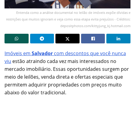
Entenda como a análise documental no leilão de imóveis expõe dívidas e
restrições que muitos ignoram e veja como essa etapa evita prejuízos - Créditos:
depositphotos.com/kittyjung_kj.hotmail.com
Imóveis em
Salvador
com descontos que você nunca
viu
estão atraindo cada vez mais interessados no
mercado imobiliário. Essas oportunidades surgem por
meio de leilões, venda direta e ofertas especiais que
permitem adquirir propriedades com preços muito
abaixo do valor tradicional.