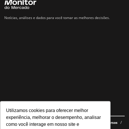
Notícias, análises e dados para você tomar as melhores decisões.
Utilizamos cookies para oferecer melhor
Navegue no site
experiência, melhorar o desempenho, analisar
Últimas notícias
Quem somos
E-books gratuitos
Cursos
como você interage em nosso site e
Política de privacidade