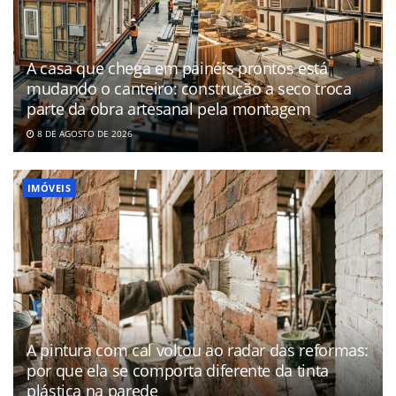
A casa que chega em painéis prontos está
mudando o canteiro: construção a seco troca
parte da obra artesanal pela montagem
8 DE AGOSTO DE 2026
IMÓVEIS
A pintura com cal voltou ao radar das reformas:
por que ela se comporta diferente da tinta
plástica na parede