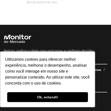
9 DE AGOSTO DE 2026
Notícias, análises e dados para você tomar as melhores decisões.
Utilizamos cookies para oferecer melhor
Navegue no site
experiência, melhorar o desempenho, analisar
Últimas notícias
Quem somos
E-books gratuitos
Cursos
como você interage em nosso site e
Política de privacidade
personalizar conteúdo. Ao utilizar este site, você
concorda com o uso de cookies.
Siga nossas redes
Ok, entendi!