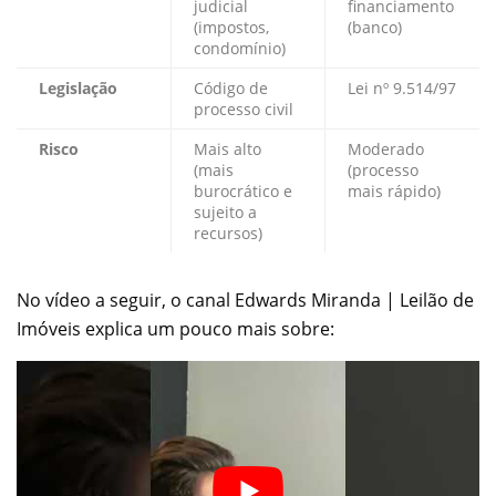
judicial
financiamento
(impostos,
(banco)
condomínio)
Legislação
Código de
Lei nº 9.514/97
processo civil
Risco
Mais alto
Moderado
(mais
(processo
burocrático e
mais rápido)
sujeito a
recursos)
No vídeo a seguir, o canal Edwards Miranda | Leilão de
Imóveis explica um pouco mais sobre: