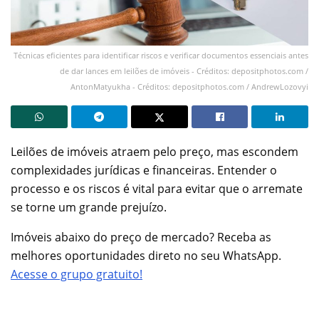
Técnicas eficientes para identificar riscos e verificar documentos essenciais antes
de dar lances em leilões de imóveis - Créditos: depositphotos.com /
AntonMatyukha - Créditos: depositphotos.com / AndrewLozovyi
Leilões de imóveis atraem pelo preço, mas escondem
complexidades jurídicas e financeiras. Entender o
processo e os riscos é vital para evitar que o arremate
se torne um grande prejuízo.
Imóveis abaixo do preço de mercado? Receba as
melhores oportunidades direto no seu WhatsApp.
Acesse o grupo gratuito!