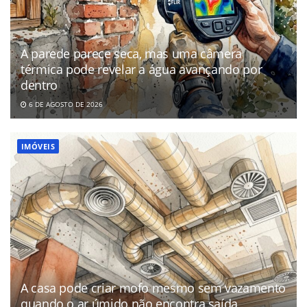
A parede parece seca, mas uma câmera
térmica pode revelar a água avançando por
dentro
6 DE AGOSTO DE 2026
IMÓVEIS
A casa pode criar mofo mesmo sem vazamento
quando o ar úmido não encontra saída