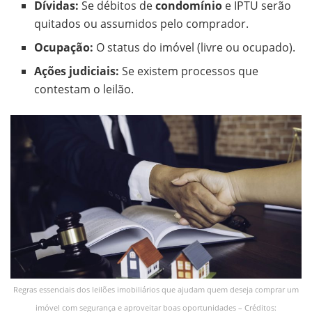
Dívidas:
Se débitos de
condomínio
e IPTU serão
quitados ou assumidos pelo comprador.
Ocupação:
O status do imóvel (livre ou ocupado).
Ações judiciais:
Se existem processos que
contestam o leilão.
Regras essenciais dos leilões imobiliários que ajudam quem deseja comprar um
imóvel com segurança e aproveitar boas oportunidades – Créditos: