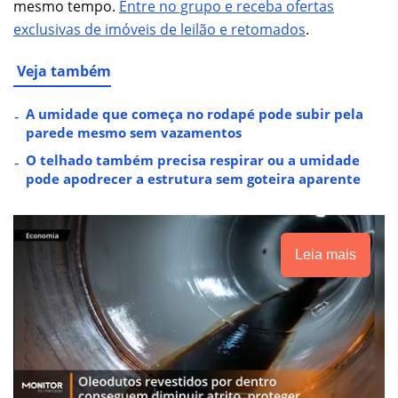
mesmo tempo.
Entre no grupo e receba ofertas
exclusivas de imóveis de leilão e retomados
.
Veja também
A umidade que começa no rodapé pode subir pela
parede mesmo sem vazamentos
O telhado também precisa respirar ou a umidade
pode apodrecer a estrutura sem goteira aparente
Leia mais