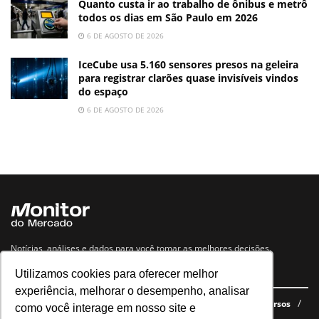
Quanto custa ir ao trabalho de ônibus e metrô
todos os dias em São Paulo em 2026
6 DE AGOSTO DE 2026
IceCube usa 5.160 sensores presos na geleira
para registrar clarões quase invisíveis vindos
do espaço
6 DE AGOSTO DE 2026
Notícias, análises e dados para você tomar as melhores decisões.
Utilizamos cookies para oferecer melhor
Navegue no site
experiência, melhorar o desempenho, analisar
Últimas notícias
Quem somos
E-books gratuitos
Cursos
como você interage em nosso site e