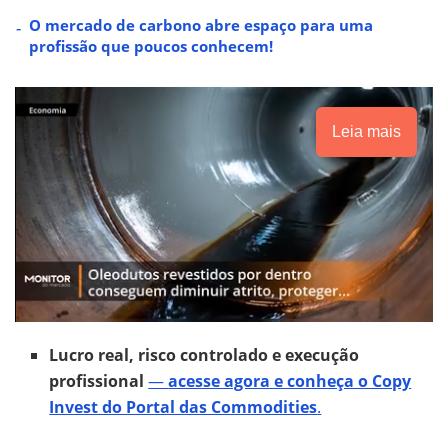
O mercado de carbono abre espaço para uma
profissão que poucos conhecem!
Leia mais
Lucro real, risco controlado e execução
profissional
—
acesse agora e conheça o Copy
Invest do Portal das Commodities
.