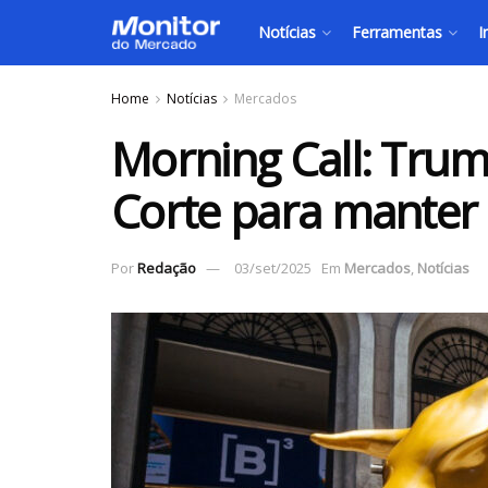
Notícias
Ferramentas
I
Home
Notícias
Mercados
Morning Call: Tru
Corte para manter 
Por
Redação
03/set/2025
Em
Mercados
,
Notícias