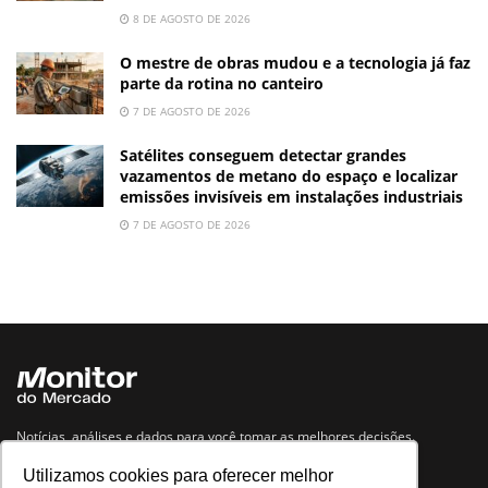
8 DE AGOSTO DE 2026
O mestre de obras mudou e a tecnologia já faz
parte da rotina no canteiro
7 DE AGOSTO DE 2026
Satélites conseguem detectar grandes
vazamentos de metano do espaço e localizar
emissões invisíveis em instalações industriais
7 DE AGOSTO DE 2026
Notícias, análises e dados para você tomar as melhores decisões.
Utilizamos cookies para oferecer melhor
Navegue no site