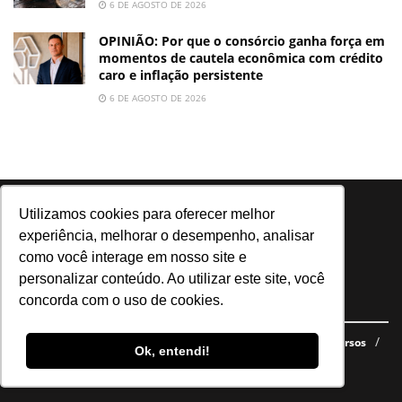
6 DE AGOSTO DE 2026
OPINIÃO: Por que o consórcio ganha força em
momentos de cautela econômica com crédito
caro e inflação persistente
6 DE AGOSTO DE 2026
Utilizamos cookies para oferecer melhor
experiência, melhorar o desempenho, analisar
como você interage em nosso site e
Notícias, análises e dados para você tomar as melhores decisões.
personalizar conteúdo. Ao utilizar este site, você
concorda com o uso de cookies.
Navegue no site
Últimas notícias
Quem somos
E-books gratuitos
Cursos
Ok, entendi!
Política de privacidade