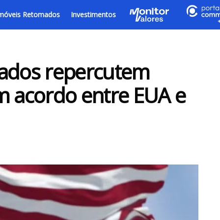
móveis Retomados
Investimentos
cados repercutem
m acordo entre EUA e