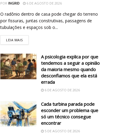
POR
INGRID
6 DE AGOSTO DE 2026
O radônio dentro de casa pode chegar do terreno
por fissuras, juntas construtivas, passagens de
tubulações e espaços sob o...
LEIA MAIS
A psicologia explica por que
tendemos a seguir a opinião
da maioria mesmo quando
desconfiamos que ela está
errada
6 DE AGOSTO DE 2026
Cada turbina parada pode
esconder um problema que
só um técnico consegue
encontrar
5 DE AGOSTO DE 2026