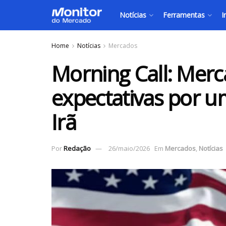
Notícias
Ferramentas
I
Home
Notícias
Mercados
Morning Call: Mer
expectativas por u
Irã
Por
Redação
26/maio/2026
Em
Mercados
,
Notícias