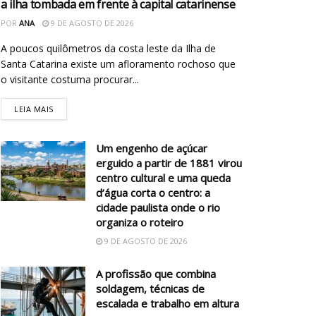
a ilha tombada em frente à capital catarinense
POR
ANA
9 DE AGOSTO DE 2026
A poucos quilômetros da costa leste da Ilha de
Santa Catarina existe um afloramento rochoso que
o visitante costuma procurar...
LEIA MAIS
Um engenho de açúcar
erguido a partir de 1881 virou
centro cultural e uma queda
d’água corta o centro: a
cidade paulista onde o rio
organiza o roteiro
9 DE AGOSTO DE 2026
A profissão que combina
soldagem, técnicas de
escalada e trabalho em altura