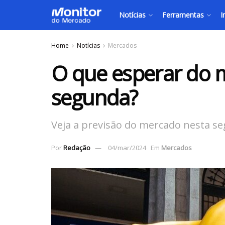
Notícias
Ferramentas
I
Home
Notícias
Mercados
O que esperar do 
segunda?
Veja a previsão do mercado nesta s
Por
Redação
04/mar/2024
Em
Mercados