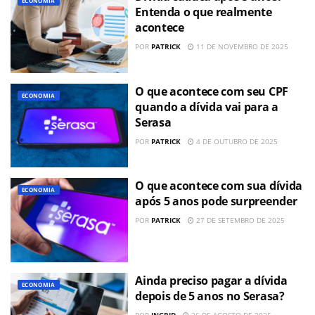
ECONOMIA
Entenda o que realmente
acontece
POR
PATRICK
11 DE NOVEMBRO DE 2025
O que acontece com seu CPF
ECONOMIA
quando a dívida vai para a
Serasa
POR
PATRICK
4 DE OUTUBRO DE 2025
O que acontece com sua dívida
ECONOMIA
após 5 anos pode surpreender
POR
PATRICK
27 DE SETEMBRO DE 2025
Ainda preciso pagar a dívida
ECONOMIA
depois de 5 anos no Serasa?
POR
INGRID
26 DE AGOSTO DE 2025