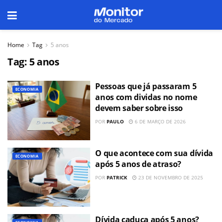
Home
Tag
5 anos
Tag:
5 anos
Pessoas que já passaram 5
ECONOMIA
anos com dividas no nome
devem saber sobre isso
POR
PAULO
6 DE MARÇO DE 2026
O que acontece com sua dívida
ECONOMIA
após 5 anos de atraso?
POR
PATRICK
23 DE NOVEMBRO DE 2025
Dívida caduca após 5 anos?