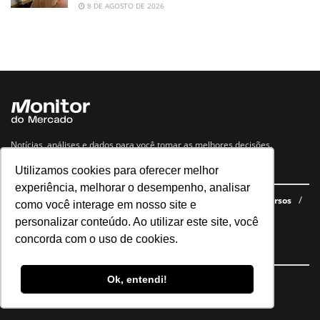
8 DE AGOSTO DE 2026
Notícias, análises e dados para você tomar as melhores decisões.
Utilizamos cookies para oferecer melhor
Navegue no site
experiência, melhorar o desempenho, analisar
Últimas notícias
Quem somos
E-books gratuitos
Cursos
como você interage em nosso site e
Política de privacidade
personalizar conteúdo. Ao utilizar este site, você
concorda com o uso de cookies.
Siga nossas redes
Ok, entendi!