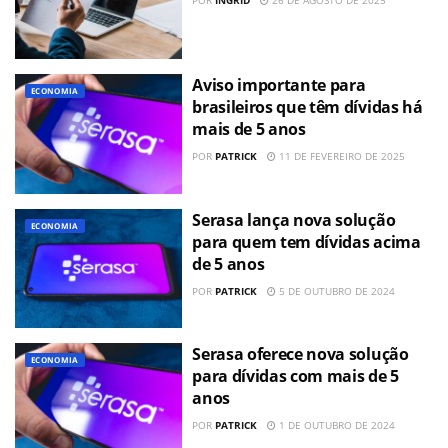
Aviso importante para
ECONOMIA
brasileiros que têm dívidas há
mais de 5 anos
POR
PATRICK
11 DE FEVEREIRO DE 2025
Serasa lança nova solução
ECONOMIA
para quem tem dívidas acima
de 5 anos
POR
PATRICK
5 DE OUTUBRO DE 2024
Serasa oferece nova solução
ECONOMIA
para dívidas com mais de 5
anos
POR
PATRICK
1 DE OUTUBRO DE 2024