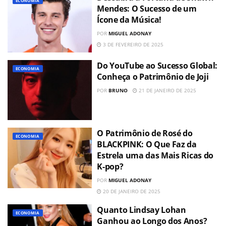
ECONOMIA
Mendes: O Sucesso de um
Ícone da Música!
POR
MIGUEL ADONAY
3 DE FEVEREIRO DE 2025
Do YouTube ao Sucesso Global:
ECONOMIA
Conheça o Patrimônio de Joji
POR
BRUNO
21 DE JANEIRO DE 2025
O Patrimônio de Rosé do
ECONOMIA
BLACKPINK: O Que Faz da
Estrela uma das Mais Ricas do
K-pop?
POR
MIGUEL ADONAY
20 DE JANEIRO DE 2025
Quanto Lindsay Lohan
ECONOMIA
Ganhou ao Longo dos Anos?