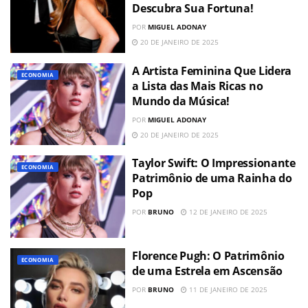
Descubra Sua Fortuna!
POR
MIGUEL ADONAY
20 DE JANEIRO DE 2025
A Artista Feminina Que Lidera
ECONOMIA
a Lista das Mais Ricas no
Mundo da Música!
POR
MIGUEL ADONAY
20 DE JANEIRO DE 2025
Taylor Swift: O Impressionante
ECONOMIA
Patrimônio de uma Rainha do
Pop
POR
BRUNO
12 DE JANEIRO DE 2025
Florence Pugh: O Patrimônio
ECONOMIA
de uma Estrela em Ascensão
POR
BRUNO
11 DE JANEIRO DE 2025