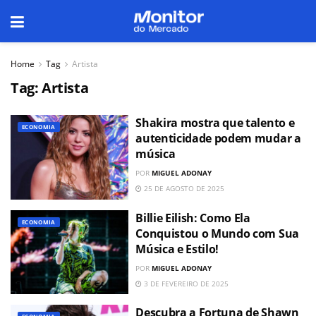
Home
Tag
Artista
Tag:
Artista
Shakira mostra que talento e
ECONOMIA
autenticidade podem mudar a
música
POR
MIGUEL ADONAY
25 DE AGOSTO DE 2025
Billie Eilish: Como Ela
ECONOMIA
Conquistou o Mundo com Sua
Música e Estilo!
POR
MIGUEL ADONAY
3 DE FEVEREIRO DE 2025
Descubra a Fortuna de Shawn