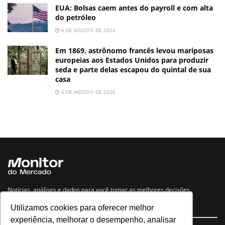
EUA: Bolsas caem antes do payroll e com alta
do petróleo
6 DE AGOSTO DE 2026
Em 1869, astrônomo francês levou mariposas
europeias aos Estados Unidos para produzir
seda e parte delas escapou do quintal de sua
casa
6 DE AGOSTO DE 2026
Notícias, análises e dados para você tomar as melhores decisões.
Utilizamos cookies para oferecer melhor
Navegue no site
experiência, melhorar o desempenho, analisar