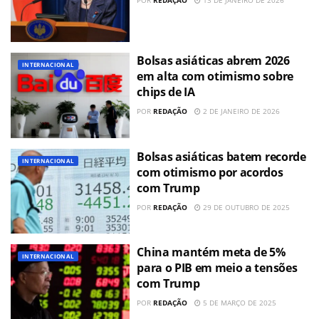
Bolsas asiáticas abrem 2026
INTERNACIONAL
em alta com otimismo sobre
chips de IA
POR
REDAÇÃO
2 DE JANEIRO DE 2026
Bolsas asiáticas batem recorde
INTERNACIONAL
com otimismo por acordos
com Trump
POR
REDAÇÃO
29 DE OUTUBRO DE 2025
China mantém meta de 5%
INTERNACIONAL
para o PIB em meio a tensões
com Trump
POR
REDAÇÃO
5 DE MARÇO DE 2025