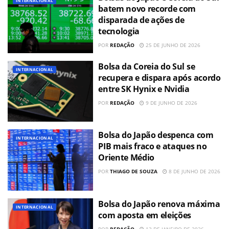
INTERNACIONAL
batem novo recorde com
disparada de ações de
tecnologia
POR
REDAÇÃO
25 DE JUNHO DE 2026
Bolsa da Coreia do Sul se
INTERNACIONAL
recupera e dispara após acordo
entre SK Hynix e Nvidia
POR
REDAÇÃO
9 DE JUNHO DE 2026
Bolsa do Japão despenca com
INTERNACIONAL
PIB mais fraco e ataques no
Oriente Médio
POR
THIAGO DE SOUZA
8 DE JUNHO DE 2026
Bolsa do Japão renova máxima
INTERNACIONAL
com aposta em eleições
POR
REDAÇÃO
13 DE JANEIRO DE 2026