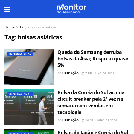
Home
Tag
bolsas asiáticas
Tag:
bolsas asiáticas
Queda da Samsung derruba
INTERNACIONAL
bolsas da Ásia; Kospi cai quase
5%
POR
REDAÇÃO
7 DE JULHO DE 2026
Bolsa da Coreia do Sul aciona
INTERNACIONAL
circuit breaker pela 2ª vez na
semana com vendas em
tecnologia
POR
REDAÇÃO
26 DE JUNHO DE 2026
Bolsas do Japão e Coreia do Sul