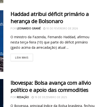
Haddad atribui déficit primário a
herança de Bolsonaro
POR
LEONARDO GRANÉ
10 DE FEVEREIRO DE 2026
O ministro da Fazenda, Fernando Haddad, afirmou
nesta terça-feira (10) que parte do déficit primário
(gasto acima da arrecadação) atual ...
LEIA MAIS
Ibovespa: Bolsa avança com alívio
político e apoio das commodities
POR
REDAÇÃO
19 DE DEZEMBRO DE 2025
O Ibovespa, principal índice da Bolsa brasileira, fechou