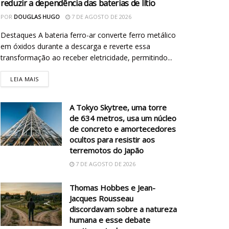
reduzir a dependência das baterias de lítio
POR
DOUGLAS HUGO
7 DE AGOSTO DE 2026
Destaques A bateria ferro-ar converte ferro metálico
em óxidos durante a descarga e reverte essa
transformação ao receber eletricidade, permitindo...
LEIA MAIS
A Tokyo Skytree, uma torre
de 634 metros, usa um núcleo
de concreto e amortecedores
ocultos para resistir aos
terremotos do Japão
7 DE AGOSTO DE 2026
Thomas Hobbes e Jean-
Jacques Rousseau
discordavam sobre a natureza
humana e esse debate