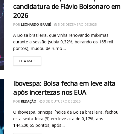
candidatura de Flávio Bolsonaro em
2026
POR
LEONARDO GRANÉ
5 DE DEZEMBRO DE 2025
A Bolsa brasileira, que vinha renovando máximas
durante a sessão (subia 0,32%, beirando os 165 mil
pontos), mudou de rumo ...
LEIA MAIS
Ibovespa: Bolsa fecha em leve alta
após incertezas nos EUA
POR
REDAÇÃO
3 DE OUTUBRO DE 2025
O Ibovespa, principal índice da Bolsa brasileira, fechou
esta sexta-feira (3) em leve alta de 0,17%, aos
144.200,65 pontos, após ...