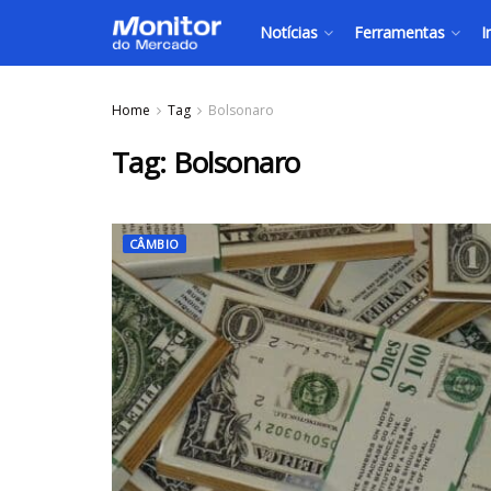
Notícias
Ferramentas
I
Home
Tag
Bolsonaro
Tag:
Bolsonaro
CÂMBIO