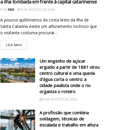
a ilha tombada em frente à capital catarinense
POR
ANA
9 DE AGOSTO DE 2026
A poucos quilômetros da costa leste da Ilha de
Santa Catarina existe um afloramento rochoso que
o visitante costuma procurar...
LEIA MAIS
Um engenho de açúcar
erguido a partir de 1881 virou
centro cultural e uma queda
d’água corta o centro: a
cidade paulista onde o rio
organiza o roteiro
9 DE AGOSTO DE 2026
A profissão que combina
soldagem, técnicas de
escalada e trabalho em altura