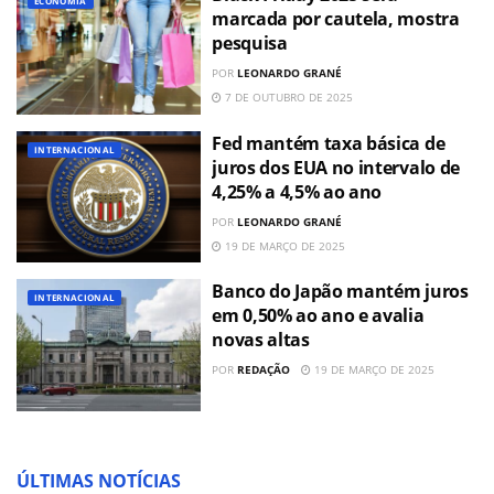
ECONOMIA
marcada por cautela, mostra
pesquisa
POR
LEONARDO GRANÉ
7 DE OUTUBRO DE 2025
Fed mantém taxa básica de
INTERNACIONAL
juros dos EUA no intervalo de
4,25% a 4,5% ao ano
POR
LEONARDO GRANÉ
19 DE MARÇO DE 2025
Banco do Japão mantém juros
INTERNACIONAL
em 0,50% ao ano e avalia
novas altas
POR
REDAÇÃO
19 DE MARÇO DE 2025
ÚLTIMAS NOTÍCIAS