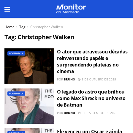
Home
Tag
Christopher Walken
Tag:
Christopher Walken
O ator que atravessou décadas
ECONOMIA
reinventando papéis e
surpreendendo plateias no
cinema
POR
BRUNO
5 DE OUTUBRO DE 2025
O legado do astro que brilhou
ECONOMIA
como Max Shreck no universo
de Batman
POR
BRUNO
5 DE SETEMBRO DE 2025
Ele venceu um Oscar e ainda