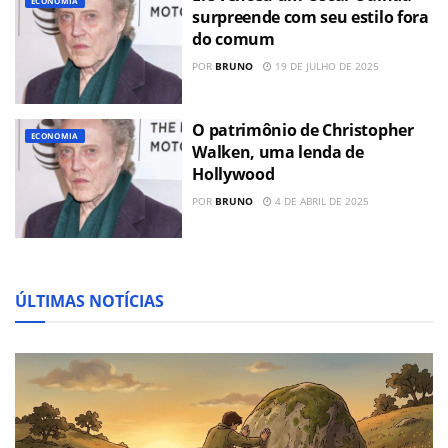
ECONOMIA
surpreende com seu estilo fora
do comum
POR
BRUNO
19 DE JULHO DE 2025
O patrimônio de Christopher
ECONOMIA
Walken, uma lenda de
Hollywood
POR
BRUNO
4 DE ABRIL DE 2025
ÚLTIMAS NOTÍCIAS