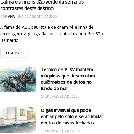
Latina e a imensidão verde da serra: os
contrastes deste destino
POR
ANA
6 DE AGOSTO DE 2026
A fama do ABC paulista é de chaminé e linha de
montagem. A geografia conta outra história. Em São
Bernardo...
LEIA MAIS
Técnico de PLSV mantém
máquinas que desenrolam
quilômetros de dutos no
fundo do mar
6 DE AGOSTO DE 2026
O gás invisível que pode
entrar pelo solo e se acumular
dentro de casas fechadas
6 DE AGOSTO DE 2026