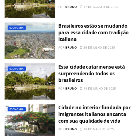
POR
BRUNO
17 DE AGOSTO DE 2025
Brasileiros estão se mudando
ECONOMIA
para essa cidade com tradição
italiana
POR
BRUNO
26 DE JULHO DE 2025
Essa cidade catarinense está
ECONOMIA
surpreendendo todos os
brasileiros
POR
BRUNO
19 DE JUNHO DE 2025
Cidade no interior fundada por
ECONOMIA
imigrantes italianos encanta
com sua qualidade de vida
POR
BRUNO
18 DE MAIO DE 2025