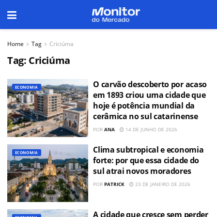
Home
Tag
Criciúma
Tag:
Criciúma
O carvão descoberto por acaso
ECONOMIA
em 1893 criou uma cidade que
hoje é potência mundial da
cerâmica no sul catarinense
POR
ANA
14 DE JUNHO DE 2026
Clima subtropical e economia
ECONOMIA
forte: por que essa cidade do
sul atrai novos moradores
POR
PATRICK
23 DE JANEIRO DE 2026
A cidade que cresce sem perder