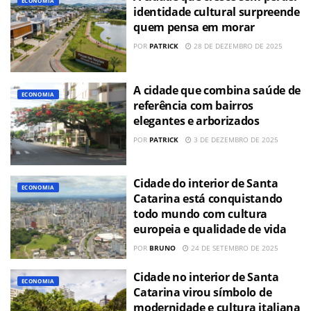
ECONOMIA
identidade cultural surpreende
quem pensa em morar
POR
PATRICK
28 DE DEZEMBRO DE 2025
A cidade que combina saúde de
ECONOMIA
referência com bairros
elegantes e arborizados
POR
PATRICK
3 DE DEZEMBRO DE 2025
Cidade do interior de Santa
ECONOMIA
Catarina está conquistando
todo mundo com cultura
europeia e qualidade de vida
POR
BRUNO
24 DE SETEMBRO DE 2025
Cidade no interior de Santa
ECONOMIA
Catarina virou símbolo de
modernidade e cultura italiana