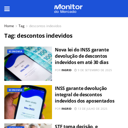
Home
Tag
descontos indevidos
Tag:
descontos indevidos
Nova lei do INSS garante
ECONOMIA
devolução de descontos
indevidos em até 30 dias
POR
INGRID
9 DE SETEMBRO DE 2025
INSS garante devolução
ECONOMIA
integral de descontos
indevidos dos aposentados
POR
INGRID
13 DE JULHO DE 2025
STF toma decisão, e