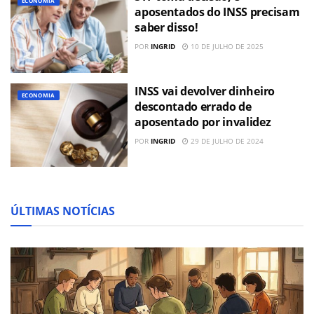
ECONOMIA
aposentados do INSS precisam
saber disso!
POR
INGRID
10 DE JULHO DE 2025
INSS vai devolver dinheiro
ECONOMIA
descontado errado de
aposentado por invalidez
POR
INGRID
29 DE JULHO DE 2024
ÚLTIMAS NOTÍCIAS