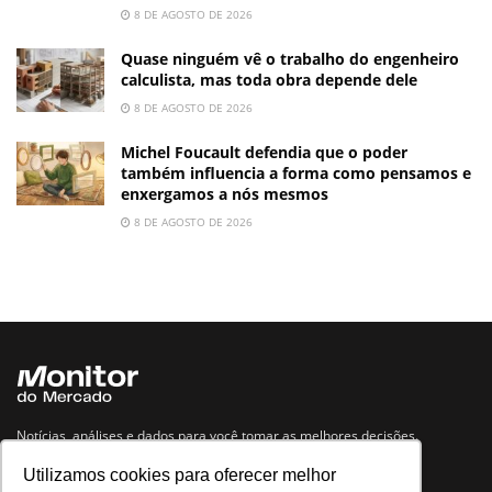
8 DE AGOSTO DE 2026
Quase ninguém vê o trabalho do engenheiro
calculista, mas toda obra depende dele
8 DE AGOSTO DE 2026
Michel Foucault defendia que o poder
também influencia a forma como pensamos e
enxergamos a nós mesmos
8 DE AGOSTO DE 2026
Notícias, análises e dados para você tomar as melhores decisões.
Utilizamos cookies para oferecer melhor
Navegue no site