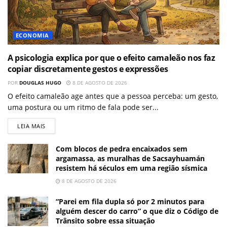
ECONOMIA
A psicologia explica por que o efeito camaleão nos faz
copiar discretamente gestos e expressões
POR
DOUGLAS HUGO
8 DE AGOSTO DE 2026
O efeito camaleão age antes que a pessoa perceba: um gesto,
uma postura ou um ritmo de fala pode ser...
LEIA MAIS
Com blocos de pedra encaixados sem
argamassa, as muralhas de Sacsayhuamán
resistem há séculos em uma região sísmica
8 DE AGOSTO DE 2026
“Parei em fila dupla só por 2 minutos para
alguém descer do carro” o que diz o Código de
Trânsito sobre essa situação