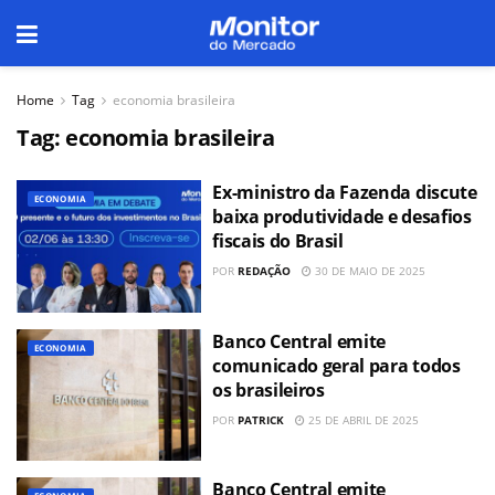
Home
Tag
economia brasileira
Tag:
economia brasileira
Ex-ministro da Fazenda discute
ECONOMIA
baixa produtividade e desafios
fiscais do Brasil
POR
REDAÇÃO
30 DE MAIO DE 2025
Banco Central emite
ECONOMIA
comunicado geral para todos
os brasileiros
POR
PATRICK
25 DE ABRIL DE 2025
Banco Central emite