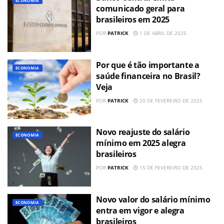
ECONOMIA
comunicado geral para
brasileiros em 2025
POR
PATRICK
1 DE ABRIL DE 2025
Por que é tão importante a
ECONOMIA
saúde financeira no Brasil?
Veja
POR
PATRICK
20 DE FEVEREIRO DE 2025
Novo reajuste do salário
ECONOMIA
mínimo em 2025 alegra
brasileiros
POR
PATRICK
15 DE FEVEREIRO DE 2025
Novo valor do salário mínimo
ECONOMIA
entra em vigor e alegra
brasileiros