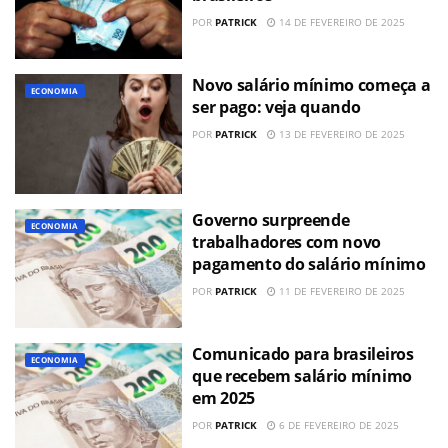
POR
PATRICK
14 DE FEVEREIRO DE 2025
Novo salário mínimo começa a
ECONOMIA
ser pago: veja quando
POR
PATRICK
13 DE FEVEREIRO DE 2025
Governo surpreende
ECONOMIA
trabalhadores com novo
pagamento do salário mínimo
POR
PATRICK
11 DE FEVEREIRO DE 2025
Comunicado para brasileiros
ECONOMIA
que recebem salário mínimo
em 2025
POR
PATRICK
6 DE FEVEREIRO DE 2025