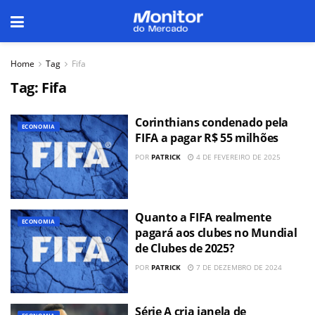
Home
Tag
Fifa
Tag:
Fifa
Corinthians condenado pela
ECONOMIA
FIFA a pagar R$ 55 milhões
POR
PATRICK
4 DE FEVEREIRO DE 2025
Quanto a FIFA realmente
ECONOMIA
pagará aos clubes no Mundial
de Clubes de 2025?
POR
PATRICK
7 DE DEZEMBRO DE 2024
Série A cria janela de