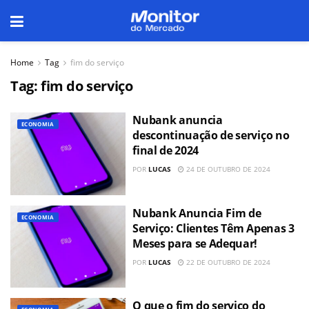
Home
Tag
fim do serviço
Tag:
fim do serviço
Nubank anuncia
ECONOMIA
descontinuação de serviço no
final de 2024
POR
LUCAS
24 DE OUTUBRO DE 2024
Nubank Anuncia Fim de
ECONOMIA
Serviço: Clientes Têm Apenas 3
Meses para se Adequar!
POR
LUCAS
22 DE OUTUBRO DE 2024
O que o fim do serviço do