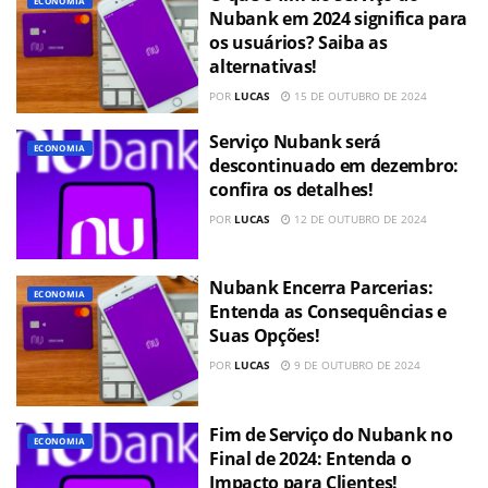
ECONOMIA
Nubank em 2024 significa para
os usuários? Saiba as
alternativas!
POR
LUCAS
15 DE OUTUBRO DE 2024
Serviço Nubank será
ECONOMIA
descontinuado em dezembro:
confira os detalhes!
POR
LUCAS
12 DE OUTUBRO DE 2024
Nubank Encerra Parcerias:
ECONOMIA
Entenda as Consequências e
Suas Opções!
POR
LUCAS
9 DE OUTUBRO DE 2024
Fim de Serviço do Nubank no
ECONOMIA
Final de 2024: Entenda o
Impacto para Clientes!