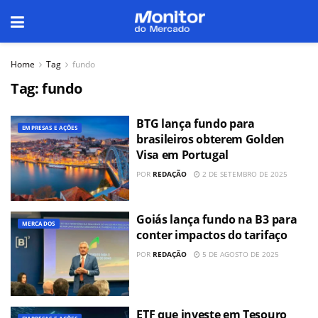
Home
Tag
fundo
Tag:
fundo
BTG lança fundo para
EMPRESAS E AÇÕES
brasileiros obterem Golden
Visa em Portugal
POR
REDAÇÃO
2 DE SETEMBRO DE 2025
Goiás lança fundo na B3 para
MERCADOS
conter impactos do tarifaço
POR
REDAÇÃO
5 DE AGOSTO DE 2025
ETF que investe em Tesouro