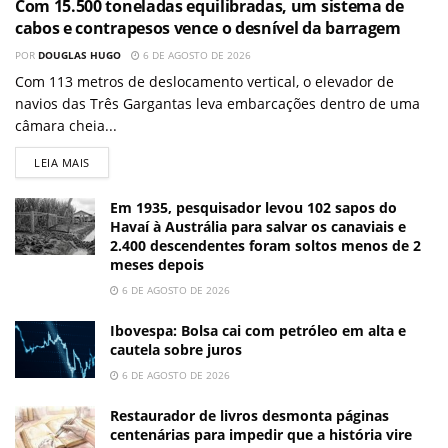
Com 15.500 toneladas equilibradas, um sistema de
cabos e contrapesos vence o desnível da barragem
POR
DOUGLAS HUGO
6 DE AGOSTO DE 2026
Com 113 metros de deslocamento vertical, o elevador de
navios das Três Gargantas leva embarcações dentro de uma
câmara cheia...
LEIA MAIS
Em 1935, pesquisador levou 102 sapos do
Havaí à Austrália para salvar os canaviais e
2.400 descendentes foram soltos menos de 2
meses depois
6 DE AGOSTO DE 2026
Ibovespa: Bolsa cai com petróleo em alta e
cautela sobre juros
6 DE AGOSTO DE 2026
Restaurador de livros desmonta páginas
centenárias para impedir que a história vire