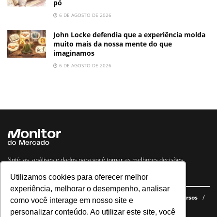
pó
6 DE AGOSTO DE 2026
John Locke defendia que a experiência molda
muito mais da nossa mente do que
imaginamos
6 DE AGOSTO DE 2026
Notícias, análises e dados para você tomar as melhores decisões.
Utilizamos cookies para oferecer melhor
Navegue no site
experiência, melhorar o desempenho, analisar
Últimas notícias
Quem somos
E-books gratuitos
Cursos
como você interage em nosso site e
Política de privacidade
personalizar conteúdo. Ao utilizar este site, você