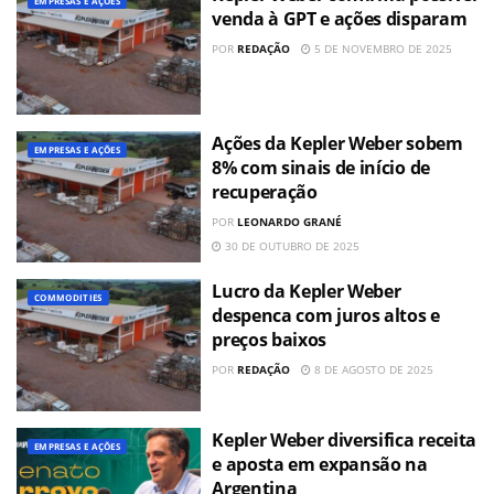
EMPRESAS E AÇÕES
venda à GPT e ações disparam
POR
REDAÇÃO
5 DE NOVEMBRO DE 2025
Ações da Kepler Weber sobem
EMPRESAS E AÇÕES
8% com sinais de início de
recuperação
POR
LEONARDO GRANÉ
30 DE OUTUBRO DE 2025
Lucro da Kepler Weber
COMMODITIES
despenca com juros altos e
preços baixos
POR
REDAÇÃO
8 DE AGOSTO DE 2025
Kepler Weber diversifica receita
EMPRESAS E AÇÕES
e aposta em expansão na
Argentina