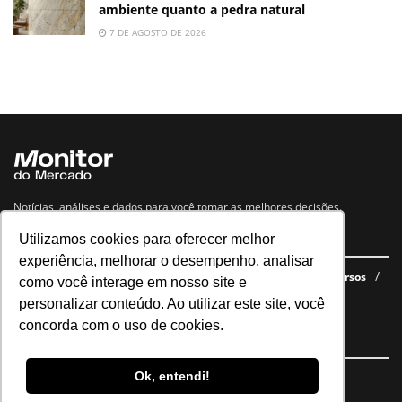
ambiente quanto a pedra natural
7 DE AGOSTO DE 2026
Notícias, análises e dados para você tomar as melhores decisões.
Utilizamos cookies para oferecer melhor
Navegue no site
experiência, melhorar o desempenho, analisar
Últimas notícias
Quem somos
E-books gratuitos
Cursos
como você interage em nosso site e
Política de privacidade
personalizar conteúdo. Ao utilizar este site, você
concorda com o uso de cookies.
Siga nossas redes
Ok, entendi!