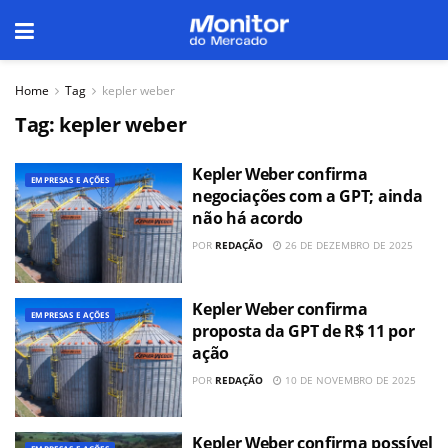
Home
Tag
kepler weber
Tag:
kepler weber
Kepler Weber confirma
EMPRESAS E AÇÕES
negociações com a GPT; ainda
não há acordo
POR
REDAÇÃO
26 DE DEZEMBRO DE 2025
Kepler Weber confirma
EMPRESAS E AÇÕES
proposta da GPT de R$ 11 por
ação
POR
REDAÇÃO
10 DE NOVEMBRO DE 2025
Kepler Weber confirma possível