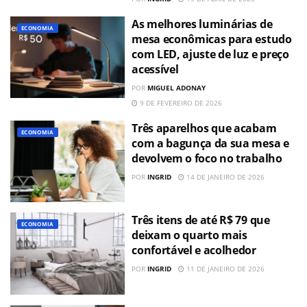
As melhores luminárias de
ECONOMIA
mesa econômicas para estudo
com LED, ajuste de luz e preço
acessível
POR
MIGUEL ADONAY
9 DE FEVEREIRO DE 2026
Três aparelhos que acabam
ECONOMIA
com a bagunça da sua mesa e
devolvem o foco no trabalho
POR
INGRID
14 DE JANEIRO DE 2026
Três itens de até R$ 79 que
ECONOMIA
deixam o quarto mais
confortável e acolhedor
POR
INGRID
11 DE JANEIRO DE 2026