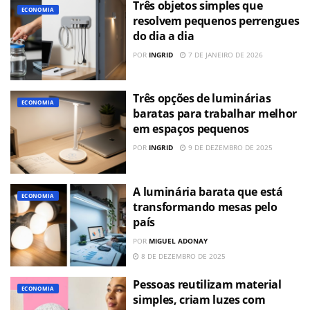
Três objetos simples que
ECONOMIA
resolvem pequenos perrengues
do dia a dia
POR
INGRID
7 DE JANEIRO DE 2026
Três opções de luminárias
ECONOMIA
baratas para trabalhar melhor
em espaços pequenos
POR
INGRID
9 DE DEZEMBRO DE 2025
A luminária barata que está
ECONOMIA
transformando mesas pelo
país
POR
MIGUEL ADONAY
8 DE DEZEMBRO DE 2025
Pessoas reutilizam material
ECONOMIA
simples, criam luzes com