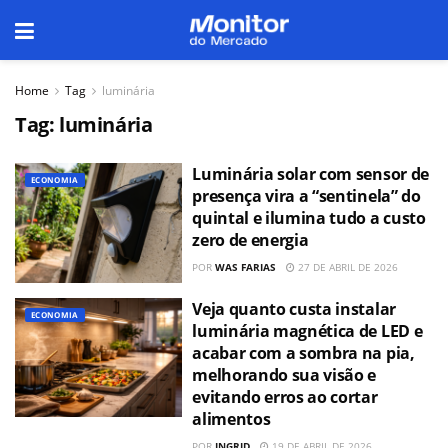
Home
Tag
luminária
Tag:
luminária
Luminária solar com sensor de
ECONOMIA
presença vira a “sentinela” do
quintal e ilumina tudo a custo
zero de energia
POR
WAS FARIAS
27 DE ABRIL DE 2026
Veja quanto custa instalar
ECONOMIA
luminária magnética de LED e
acabar com a sombra na pia,
melhorando sua visão e
evitando erros ao cortar
alimentos
POR
INGRID
19 DE ABRIL DE 2026