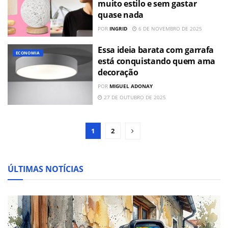
muito estilo e sem gastar
quase nada
POR
INGRID
6 DE NOVEMBRO DE 2025
Essa ideia barata com garrafa
ECONOMIA
está conquistando quem ama
decoração
POR
MIGUEL ADONAY
27 DE OUTUBRO DE 2025
1
2
ÚLTIMAS NOTÍCIAS